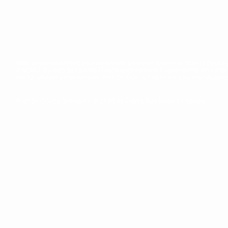
Web sitesi tasarımında kullanılan tüm görseller lisanslıdır. İzinsiz başka
ÖNEMLİ: Bu web sitesindeki içerikler tamamiyle bilgilendirme amaçlıdı
her tür şikayet ve durumdan, Prof. Dr. Gonca Gökdemir sorumlu tutulama
Prof. Dr. Gonca Gökdemir
© 2026 All Rights Reserved by
nanbis