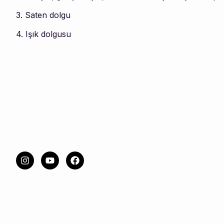
3. Saten dolgu
4. Işık dolgusu
Hizmetle
Estetik Uy
Cilt Hastalı
Lazer Uyg