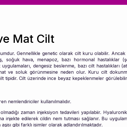
ve Mat Cilt
mdur. Gennellikle genetic olarak cilt kuru olabilir. Ancak
neş, soğuk hava, menapoz, bazı hormonal hastalıklar (ş
diyet uygulamaları, dengesiz beslenme, bazı cilt hastalıkları (a
mat ve soluk görünmesine neden olur. Kuru cilt dokunm
lt tipidir. Cilt üzerinde ince beyaz kepeklenmeler görülebilir.
en nemlendiriciler kullanılmalıdır.
 olmadığı zaman injeksiyon tedavileri yapılabiir. Hyaluronik
ına injekte edilerek cildin nem tutması sağlanır. Bu uygula
şisı gibi farklı isimler olarak adlandırılmaktadır.