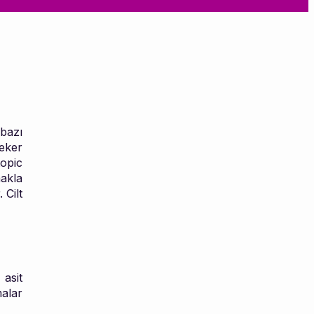
 bazı
eker
topic
akla
 Cilt
 asit
malar