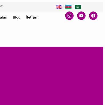
a!
ları
Blog
İletişim