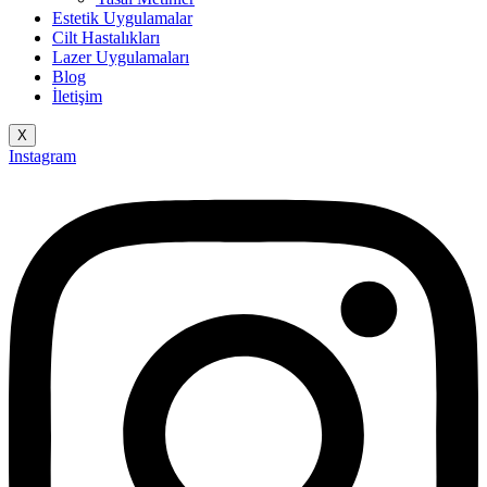
Estetik Uygulamalar
Cilt Hastalıkları
Lazer Uygulamaları
Blog
İletişim
X
Instagram