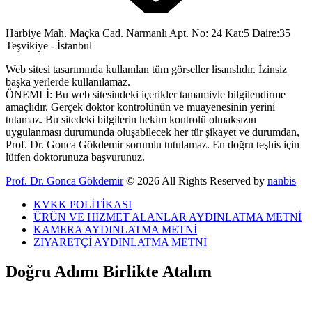
Harbiye Mah. Maçka Cad. Narmanlı Apt. No: 24 Kat:5 Daire:35
Teşvikiye - İstanbul
Web sitesi tasarımında kullanılan tüm görseller lisanslıdır. İzinsiz
başka yerlerde kullanılamaz.
ÖNEMLİ: Bu web sitesindeki içerikler tamamiyle bilgilendirme
amaçlıdır. Gerçek doktor kontrolünün ve muayenesinin yerini
tutamaz. Bu sitedeki bilgilerin hekim kontrolü olmaksızın
uygulanması durumunda oluşabilecek her tür şikayet ve durumdan,
Prof. Dr. Gonca Gökdemir sorumlu tutulamaz. En doğru teşhis için
lütfen doktorunuza başvurunuz.
Prof. Dr. Gonca Gökdemir
© 2026 All Rights Reserved by
nanbis
KVKK POLİTİKASI
ÜRÜN VE HİZMET ALANLAR AYDINLATMA METNİ
KAMERA AYDINLATMA METNİ
ZİYARETÇİ AYDINLATMA METNİ
Doğru Adımı Birlikte Atalım