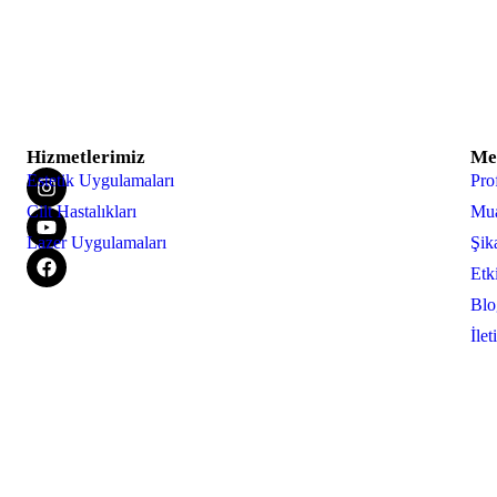
Hizmetlerimiz
Me
Estetik Uygulamaları
Pr
Cilt Hastalıkları
Mua
Lazer Uygulamaları
Şik
Etki
Blo
İlet