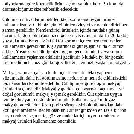
ihtiyaçlarına göre kozmetik ürün seçimi yapılmalıdır. Bu konuda
dermatoloğunuz size rehberlik edecektir.
Cildinizin ihtiyaçlarını belirledikten sonra ona uygun ürünler
kullanmalısınız. Cildiniz için iyi bir temizleyici ve nemlendirici her
zaman gereklidir. Nemlendirici ürünlerin içinde mutlaka güneş
koruma faktörü olmasına özen gösterin. Kış aylarında 15-20 faktör,
yaz aylarında ise en az 30 faktör koruma içeren nemlendiriciler
kullanmanız gereklidir. Kış aylarındaki güneş ışınları da cildimizi
etkiler. Yaşınıza ve cilt tipinize uygun gece kremleri veya serum
kullanmanız yaşlanma etkilerini geciktirir. Mutlaka iyi bir gözaltı
kremi edinmelisiniz. Çünkü gözaltı derisi en hızlı yaşlanan bölgedir.
Makyaj yapmak çalışan kadın için önemlidir. Makyaj hem
yüzümüzün daha iyi görünmesine neden olur hem de cildimizdeki
bazı kusurları kamufle edebilir. Cilt tipinize göre doğru makyaj
ürünleri seçilmelidir. Makyaj yaparken çok aşırıya kaçmamak ve
doğal görünümlü makyaj yapmak gereklidir. Cilt tipinize uygun
renkte olmayan renklendirici ürünler kullanmak, abartılı göz
makyajı, gereğinden fazla pudra sürmek sizi olduğunuzdan daha
kötü görünmenize neden olabilir. Cilt renginizden en fazla bir ton
koyu renkleri seçmeniz, göz ve dudaklar için uygun renklerde
makyaj ürünleri kullanmanız önemlidir.