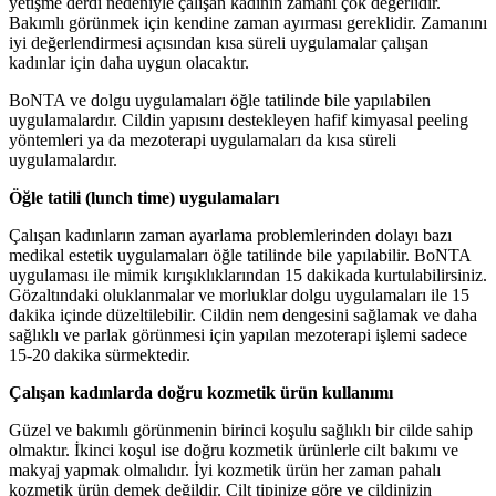
yetişme derdi nedeniyle çalışan kadının zamanı çok değerlidir.
Bakımlı görünmek için kendine zaman ayırması gereklidir. Zamanını
iyi değerlendirmesi açısından kısa süreli uygulamalar çalışan
kadınlar için daha uygun olacaktır.
BoNTA ve dolgu uygulamaları öğle tatilinde bile yapılabilen
uygulamalardır. Cildin yapısını destekleyen hafif kimyasal peeling
yöntemleri ya da mezoterapi uygulamaları da kısa süreli
uygulamalardır.
Öğle tatili (lunch time) uygulamaları
Çalışan kadınların zaman ayarlama problemlerinden dolayı bazı
medikal estetik uygulamaları öğle tatilinde bile yapılabilir. BoNTA
uygulaması ile mimik kırışıklıklarından 15 dakikada kurtulabilirsiniz.
Gözaltındaki oluklanmalar ve morluklar dolgu uygulamaları ile 15
dakika içinde düzeltilebilir. Cildin nem dengesini sağlamak ve daha
sağlıklı ve parlak görünmesi için yapılan mezoterapi işlemi sadece
15-20 dakika sürmektedir.
Çalışan kadınlarda doğru kozmetik ürün kullanımı
Güzel ve bakımlı görünmenin birinci koşulu sağlıklı bir cilde sahip
olmaktır. İkinci koşul ise doğru kozmetik ürünlerle cilt bakımı ve
makyaj yapmak olmalıdır. İyi kozmetik ürün her zaman pahalı
kozmetik ürün demek değildir. Cilt tipinize göre ve cildinizin