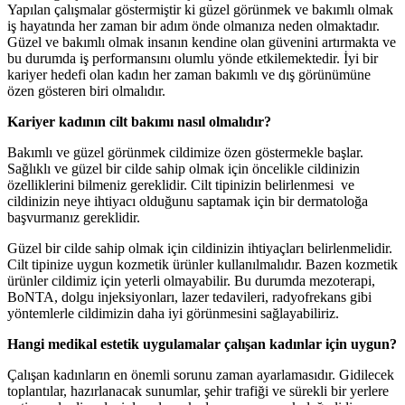
Yapılan çalışmalar göstermiştir ki güzel görünmek ve bakımlı olmak
iş hayatında her zaman bir adım önde olmanıza neden olmaktadır.
Güzel ve bakımlı olmak insanın kendine olan güvenini artırmakta ve
bu durumda iş performansını olumlu yönde etkilemektedir. İyi bir
kariyer hedefi olan kadın her zaman bakımlı ve dış görünümüne
özen gösteren biri olmalıdır.
Kariyer kadının cilt bakımı nasıl olmalıdır?
Bakımlı ve güzel görünmek cildimize özen göstermekle başlar.
Sağlıklı ve güzel bir cilde sahip olmak için öncelikle cildinizin
özelliklerini bilmeniz gereklidir. Cilt tipinizin belirlenmesi ve
cildinizin neye ihtiyacı olduğunu saptamak için bir dermatoloğa
başvurmanız gereklidir.
Güzel bir cilde sahip olmak için cildinizin ihtiyaçları belirlenmelidir.
Cilt tipinize uygun kozmetik ürünler kullanılmalıdır. Bazen kozmetik
ürünler cildimiz için yeterli olmayabilir. Bu durumda mezoterapi,
BoNTA, dolgu injeksiyonları, lazer tedavileri, radyofrekans gibi
yöntemlerle cildimizin daha iyi görünmesini sağlayabiliriz.
Hangi medikal estetik uygulamalar çalışan kadınlar için uygun?
Çalışan kadınların en önemli sorunu zaman ayarlamasıdır. Gidilecek
toplantılar, hazırlanacak sunumlar, şehir trafiği ve sürekli bir yerlere