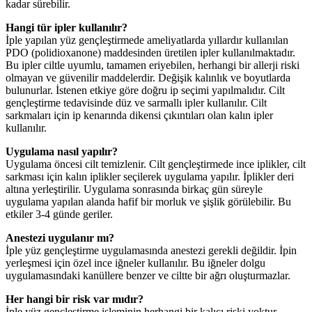
kadar sürebilir.
Hangi tür ipler kullanılır?
İple yapılan yüz gençleştirmede ameliyatlarda yıllardır kullanılan
PDO (polidioxanone) maddesinden üretilen ipler kullanılmaktadır.
Bu ipler ciltle uyumlu, tamamen eriyebilen, herhangi bir allerji riski
olmayan ve güvenilir maddelerdir. Değişik kalınlık ve boyutlarda
bulunurlar. İstenen etkiye göre doğru ip seçimi yapılmalıdır. Cilt
gençleştirme tedavisinde düz ve sarmallı ipler kullanılır. Cilt
sarkmaları için ip kenarında dikensi çıkıntıları olan kalın ipler
kullanılır.
Uygulama nasıl yapılır?
Uygulama öncesi cilt temizlenir. Cilt gençleştirmede ince iplikler, cilt
sarkması için kalın iplikler seçilerek uygulama yapılır. İplikler deri
altına yerleştirilir. Uygulama sonrasında birkaç gün süreyle
uygulama yapılan alanda hafif bir morluk ve şişlik görülebilir. Bu
etkiler 3-4 günde geriler.
Anestezi uygulanır mı?
İple yüz gençleştirme uygulamasında anestezi gerekli değildir. İpin
yerleşmesi için özel ince iğneler kullanılır. Bu iğneler dolgu
uygulamasındaki kanüllere benzer ve ciltte bir ağrı oluşturmazlar.
Her hangi bir risk var mıdır?
İple yüz gençleştirme işleminin herhangi bir kalıcı riski yoktur.