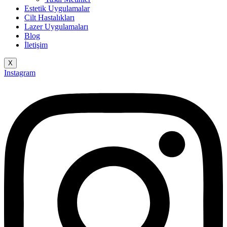
Estetik Uygulamalar
Cilt Hastalıkları
Lazer Uygulamaları
Blog
İletişim
X
Instagram