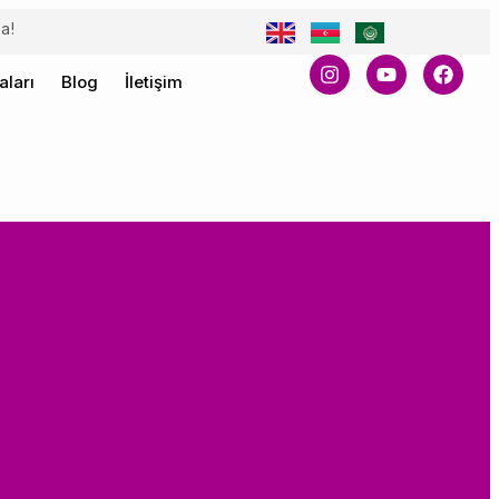
a!
ları
Blog
İletişim