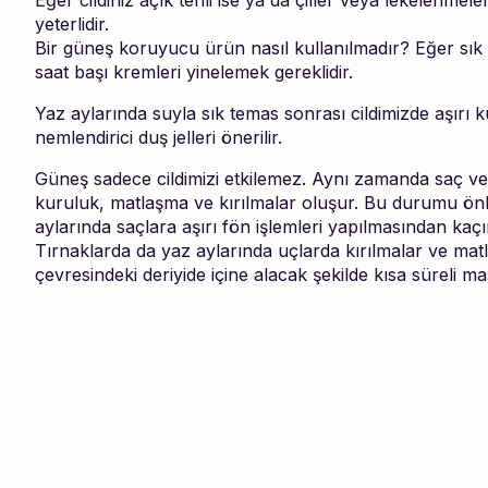
Eğer cildiniz açık tenli ise ya da çiller veya lekelenm
yeterlidir.
Bir güneş koruyucu ürün nasıl kullanılmadır? Eğer sık 
saat başı kremleri yinelemek gereklidir.
Yaz aylarında suyla sık temas sonrası cildimizde aşırı k
nemlendirici duş jelleri önerilir.
Güneş sadece cildimizi etkilemez. Aynı zamanda saç ve 
kuruluk, matlaşma ve kırılmalar oluşur. Bu durumu önle
aylarında saçlara aşırı fön işlemleri yapılmasından kaçın
Tırnaklarda da yaz aylarında uçlarda kırılmalar ve mat
çevresindeki deriyide içine alacak şekilde kısa süreli 