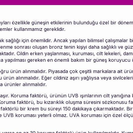
yları özellikle güneşin etkilerinin bulunduğu özel bir dönemd
temler kullanmamız gereklidir.
k sağlığı için önemlidir. Ancak yapılan bilimsel çalışmalar 
lenme sonrası oluşan bronz tenin kişiyi daha sağlıklı ve güz
tadır. Cildin erken yaşlanması, kuruması, cilt lekeleri, da
ca yapılması gereken en önemli bakım bir güneş koruyucu 
ğru ürün alınmalıdır. Piyasada çok çeşitli markalara ait 
rün alınmalıdır. Eğer cildiniz aşırı yağlıysa veya sivilcele
a ürünler alınmalıdır.
. Koruma faktörü, ürünün UVB ışınlarının cilt yanığına ka
Koruma faktörü, bu kızarıklık oluşma süresini sözkonusu fak
a faktörlü bir krem bu süreyi 150 dakikaya çıkarmaktadır.
 UVB koruması yeterli olmaz. UVA koruması için özel ölçü