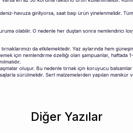
eler varsa en az 30 koruma faktörlü ürün kullanılmalıdır. Ku
deniz-havuza giriliyorsa, saat başı ürün yinelenmelidir. Tü
uruma olabilir. O nedenle her duştan sonra nemlendirici losyon
tırnaklarımızı da etkilemektedir. Yaz aylarında hem güneşi
mek için nemlendirme özelliği olan şampuanlar, haftada 1-2 
ılmalıdır.
laşmalar oluşur. Bu nedenle tırnak için koruyucu balsamlar 
masajlarla sürülmelidir. Sert malzemelerden yapılan manikür v
Diğer Yazılar