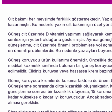
Cilt bakımı her mevsimde farklılık göstermektedir. Yaz a
kazanmıştır. Bu nedenle yazın cilt bakımı için özel yön
Güneş cilt üzerinde D vitamini yapımını sağlayarak kemi
sentezi için yeterli olduğunu göstermiştir. Ayrıca güneş
güneşlenme, cilt üzerinde önemli problemlere yol açmak
en önemli problemlerdir. Bu nedenle yaz ayları boyun
Güneş koruyucu ürün kullanımı önemlidir. Öncelikle do
medikal kozmetik sınıfında bulunan bir güneş koruyucu ü
edilmelidir. Cildiniz kuruysa veya hassassa krem bazınd
Güneş koruyucu kremlerde koruma faktörü de önem taşır
Güneşlenme sonrasında ciltte kızarıklık oluşmaktadır. 
güneşlenme sonrası bir kızarıklık oluyorsa, 15 korum
kadar yüksekse o kadar iyi koruyucudur. Ancak sadece
alması gereklidir.