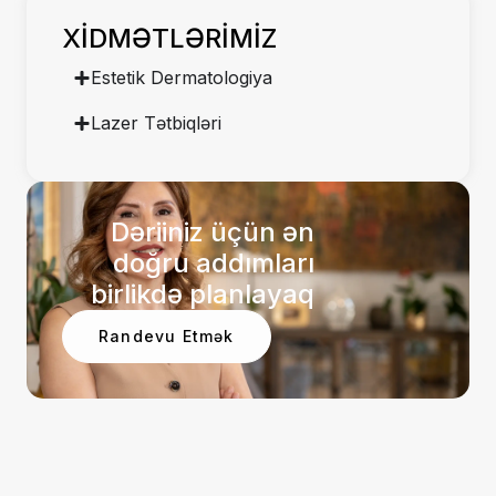
XİDMƏTLƏRİMİZ
Estetik Dermatologiya
Lazer Tətbiqləri
Dəriiniz üçün ən
doğru addımları
birlikdə planlayaq
Randevu Etmək