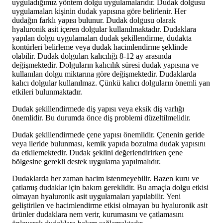
uyguladığımız yöntem dolgu uygulamalarıdır. Dudak dolgusu
uygulamaları kişinin dudak yapısına göre belirlenir. Her
dudağın farklı yapısı bulunur. Dudak dolgusu olarak
hyaluronik asit içeren dolgular kullanılmaktadır. Dudaklara
yapılan dolgu uygulamaları dudak şekillendirme, dudakta
kontürleri belirleme veya dudak hacimlendirme şeklinde
olabilir. Dudak dolguları kalıcılığı 8-12 ay arasında
değişmektedir. Dolguların kalıcılık süresi dudak yapısına ve
kullanılan dolgu miktarına göre değişmektedir. Dudaklarda
kalıcı dolgular kullanılmaz. Çünkü kalıcı dolguların önemli yan
etkileri bulunmaktadır.
Dudak şekillendirmede diş yapısı veya eksik diş varlığı
önemlidir. Bu durumda önce diş problemi düzeltilmelidir.
Dudak şekillendirmede çene yapısı önemlidir. Çenenin geride
veya ileride bulunması, kemik yapıda bozulma dudak yapısını
da etkilemektedir. Dudak şeklini değerlendirirken çene
bölgesine gerekli destek uygulama yapılmalıdır.
Dudaklarda her zaman hacim istenmeyebilir. Bazen kuru ve
çatlamış dudaklar için bakım gereklidir. Bu amaçla dolgu etkisi
olmayan hyaluronik asit uygulamaları yapılabilir. Yeni
geliştirilen ve hacimlendirme etkisi olmayan bu hyaluronik asit
ürünler dudaklara nem verir, kurumasını ve çatlamasını